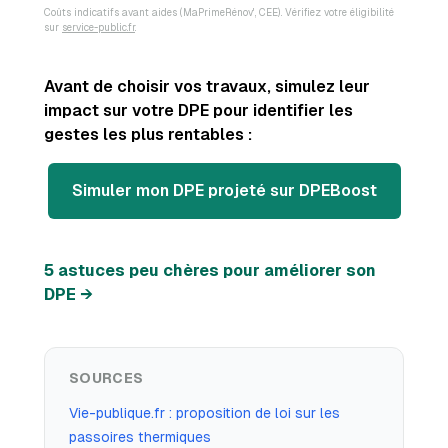
Coûts indicatifs avant aides (MaPrimeRénov', CEE). Vérifiez votre éligibilité
sur
service-public.fr
.
Avant de choisir vos travaux, simulez leur
impact sur votre DPE pour identifier les
gestes les plus rentables :
Simuler mon DPE projeté sur DPEBoost
5 astuces peu chères pour améliorer son
DPE →
SOURCES
Vie-publique.fr : proposition de loi sur les
passoires thermiques