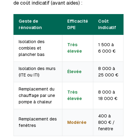
de coût indicatif (avant aides) :
Geste de
Efficacité
Coût
rénovation
DPE
indicatif
Isolation des
Très
1 500 à
combles et
élevée
6 000 €
plancher bas
Isolation des murs
8 000 à
Élevée
(ITE ou ITI)
25 000 €
Remplacement du
Très
8 000 à
chauffage par une
élevée
18 000 €
pompe à chaleur
400 à
Remplacement des
Modérée
800 € /
fenêtres
fenêtre