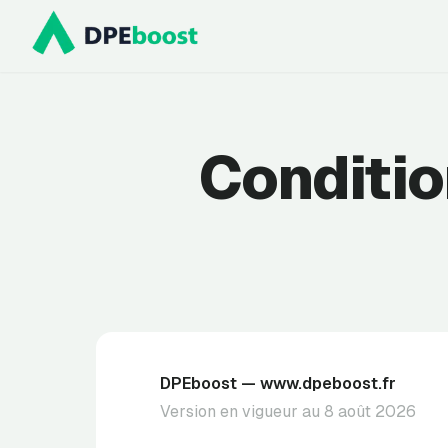
Prendre rendez-vous
Conditio
DPEboost — www.dpeboost.fr
Version en vigueur au
8 août 2026