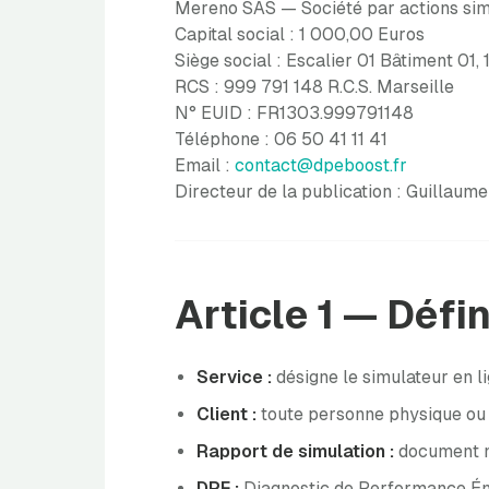
Mereno SAS — Société par actions sim
Capital social : 1 000,00 Euros
Siège social : Escalier 01 Bâtiment 01
RCS : 999 791 148 R.C.S. Marseille
N° EUID : FR1303.999791148
Téléphone : 06 50 41 11 41
Email :
contact@dpeboost.fr
Directeur de la publication : Guillaum
Article 1 — Défi
Service :
désigne le simulateur en 
Client :
toute personne physique ou m
Rapport de simulation :
document nu
DPE :
Diagnostic de Performance Én