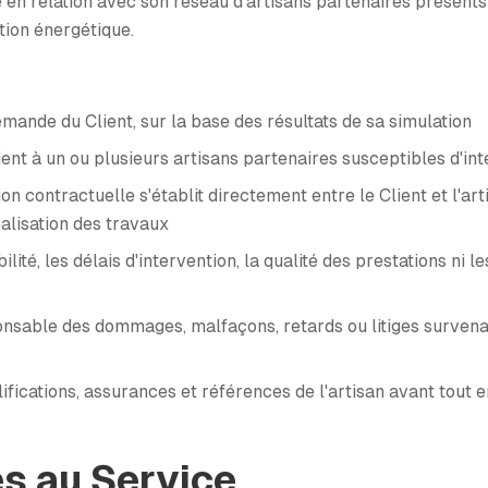
en relation avec son réseau d'artisans partenaires présents s
tion énergétique.
emande du Client, sur la base des résultats de sa simulation
nt à un ou plusieurs artisans partenaires susceptibles d'int
tion contractuelle s'établit directement entre le Client et l'a
éalisation des travaux
ité, les délais d'intervention, la qualité des prestations ni le
nsable des dommages, malfaçons, retards ou litiges survenant
ualifications, assurances et références de l'artisan avant tou
ès au Service