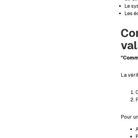
Le sy
Les é
Com
val
"Comme
La véri
C
R
Pour un
A
E