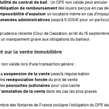
ullité du contrat de bail
: Un DPE non valide peut annuler 
Obligation de remboursement
des loyers perçus en cas de
Impossibilité d'expulser
un locataire même en cas d'impay
Amendes administratives
jusqu'à 5 000€ pour un particu
sprudence récente (Cour de Cassation, arrêt du 15 septembre
n manquement grave aux obligations du bailleur.
t sur la vente immobilière
non valide lors d'une transaction génère :
La
suspension de la vente
jusqu'à régularisation
Une
renégociation forcée
du prix de vente
Des
poursuites judiciaires
pour vice caché
'
annulation de la vente
dans les cas les plus graves
bre des Notaires de France souligne l'obligation du DPE dan