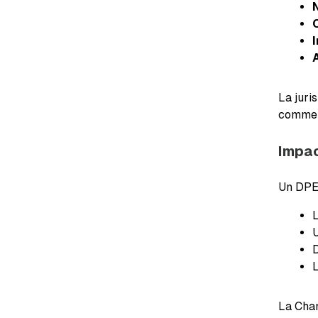
N
La juri
comme u
Impac
Un DPE 
L
La Cham