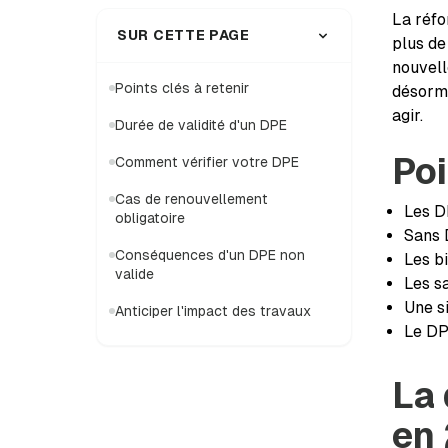
La réfo
SUR CETTE PAGE
plus de
nouvell
Points clés à retenir
désorma
agir.
Durée de validité d'un DPE
Poi
Comment vérifier votre DPE
Cas de renouvellement
Les D
obligatoire
Sans D
Conséquences d'un DPE non
Les b
valide
Les s
Une s
Anticiper l'impact des travaux
Le DP
La 
en