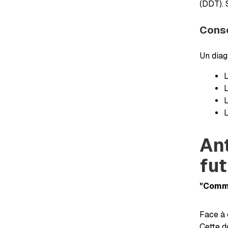
(DDT). 
Consé
Un diag
L
L
Ant
fu
"Comme
Face à 
Cette d