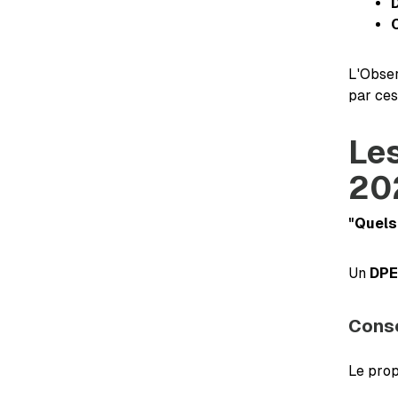
L'Obser
par ce
Les
20
"Quels
Un
DPE
Consé
Le prop