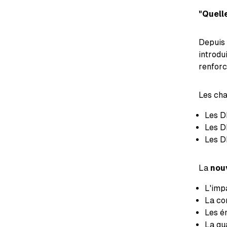
"Quelle
Depuis l
introdu
renforc
Les ch
Les D
Les D
Les DP
La
nou
L'imp
La co
Les é
La qua